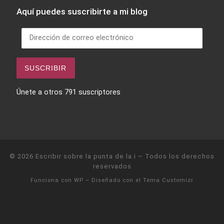
Aquí puedes suscribirte a mi blog
Dirección de correo electrónico
SUSCRIBIR
Únete a otros 791 suscriptores
© 2026
Escribir sobre la punta de la i
– Todos los derechos
reservados
Funciona con
WP
– Diseñado con el
Tema Customizr