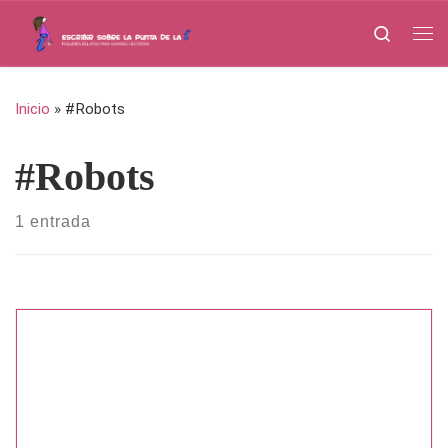
Saltar al contenido
Search
Me
Inicio
»
#Robots
#Robots
1 entrada