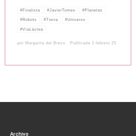
#Finalista
#JavierTomeo
#Planetas
#Robots
#Tierra
#Universo
#VíaLáctea
por
Margarita del Brezo
Publicada
3 febrero 25
Archivo