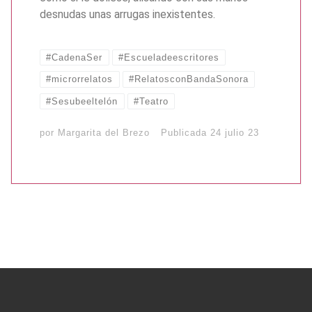
desnudas unas arrugas inexistentes.
#CadenaSer
#Escueladeescritores
#microrrelatos
#RelatosconBandaSonora
#Sesubeeltelón
#Teatro
por
Margarita del Brezo
Publicada
24 julio 23