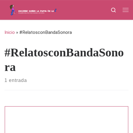
Saltar al contenido
Search
Me
Inicio
»
#RelatosconBandaSonora
#RelatosconBandaSono
ra
1 entrada