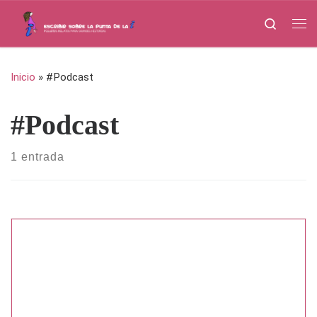
Saltar al contenido
Search
Me
Inicio
»
#Podcast
#Podcast
1 entrada