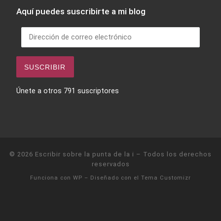
Aquí puedes suscribirte a mi blog
Dirección de correo electrónico
SUSCRIBIR
Únete a otros 791 suscriptores
© 2026
Escribir sobre la punta de la i
– Todos los derechos
reservados
Funciona con
WP
– Diseñado con el
Tema Customizr