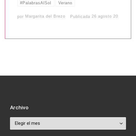
#PalabrasAlSol
Verano
por
Margarita del Brezo
Publicada
26 agosto 20
Archivo
Archivo