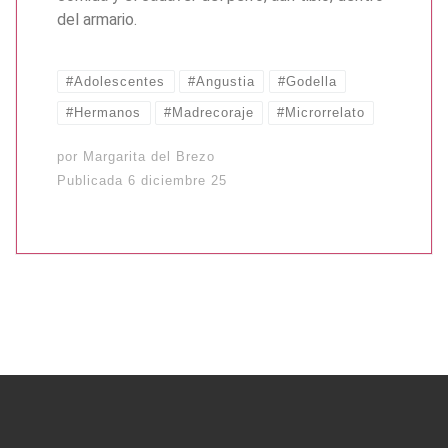
del armario.
#Adolescentes
#Angustia
#Godella
#Hermanos
#Madrecoraje
#Microrrelato
por
Margarita del Brezo
Publicada
6 diciembre 25