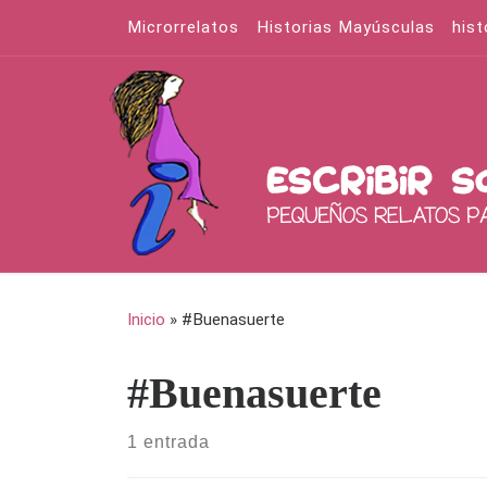
Microrrelatos
Historias Mayúsculas
hist
Saltar al contenido
Inicio
»
#Buenasuerte
#Buenasuerte
1 entrada