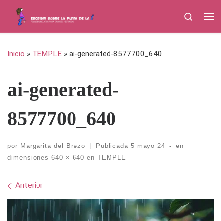
Saltar al contenido
Search
Me
Inicio
»
TEMPLE
»
ai-generated-8577700_640
ai-generated-
8577700_640
por
Margarita del Brezo
|
Publicada
5 mayo 24
-
en
dimensiones
640 × 640
en
TEMPLE
Navegación de imágenes
Anterior