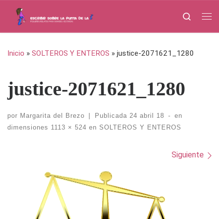
Saltar al contenido
Search
Me
Inicio
»
SOLTEROS Y ENTEROS
»
justice-2071621_1280
justice-2071621_1280
por
Margarita del Brezo
|
Publicada
24 abril 18
-
en
dimensiones
1113 × 524
en
SOLTEROS Y ENTEROS
Navegación de imágenes
Siguiente