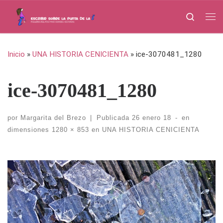
Saltar al contenido
Search
Me
Inicio
»
UNA HISTORIA CENICIENTA
»
ice-3070481_1280
ice-3070481_1280
por
Margarita del Brezo
|
Publicada
26 enero 18
-
en
dimensiones
1280 × 853
en
UNA HISTORIA CENICIENTA
Navegación de imágenes