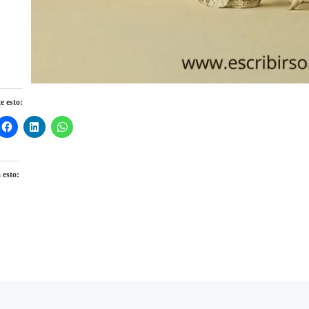
 esto:
 esto:
gando...