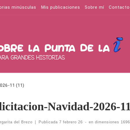
orias minúsculas
Mis publicaciones
Sobre mí
Contacto
2026-11 (11)
licitacion-Navidad-2026-11
rgarita del Brezo
|
Publicada
7 febrero 26
-
en dimensiones
1696