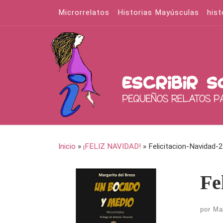
Microrrelatos
Historias Mayúsculas
hist
Saltar al contenido
Inicio
»
¡FELIZ NAVIDAD!
»
Felicitacion-Navidad-
Fe
por
Ma