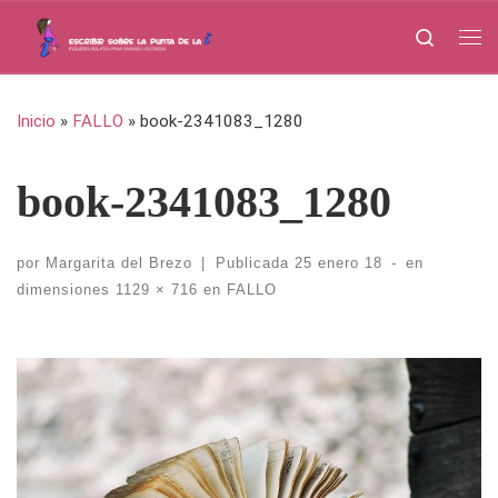
Saltar al contenido
Search
Me
Inicio
»
FALLO
»
book-2341083_1280
book-2341083_1280
por
Margarita del Brezo
|
Publicada
25 enero 18
-
en
dimensiones
1129 × 716
en
FALLO
Navegación de imágenes