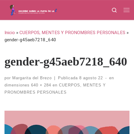
Saltar al contenido
Search
Me
Inicio
»
CUERPOS, MENTES Y PRONOMBRES PERSONALES
»
gender-g45aeb7218_640
gender-g45aeb7218_640
por
Margarita del Brezo
|
Publicada
8 agosto 22
-
en
dimensiones
640 × 284
en
CUERPOS, MENTES Y
PRONOMBRES PERSONALES
Navegación de imágenes