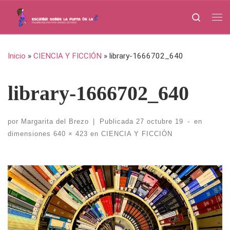
Saltar al contenido
Search
Me
Inicio
»
CIENCIA Y FICCIÓN
»
library-1666702_640
library-1666702_640
por
Margarita del Brezo
|
Publicada
27 octubre 19
-
en
dimensiones
640 × 423
en
CIENCIA Y FICCIÓN
Navegación de imágenes