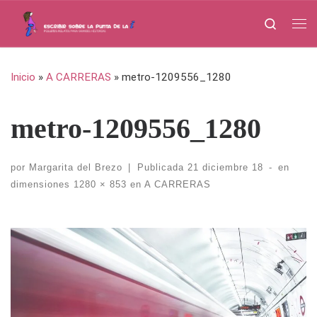
Saltar al contenido
Search
Me
Inicio
»
A CARRERAS
»
metro-1209556_1280
metro-1209556_1280
por
Margarita del Brezo
|
Publicada
21 diciembre 18
-
en
dimensiones
1280 × 853
en
A CARRERAS
Navegación de imágenes