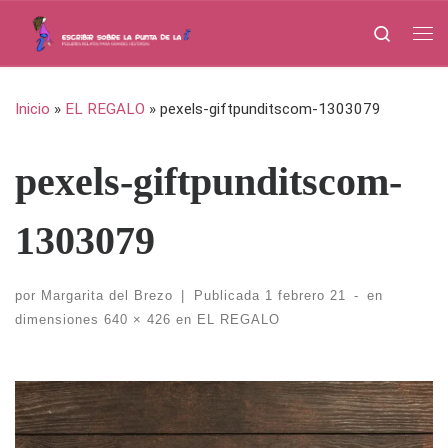
Saltar al contenido
Search
Me
Inicio
»
EL REGALO
»
pexels-giftpunditscom-1303079
pexels-giftpunditscom-
1303079
por
Margarita del Brezo
|
Publicada
1 febrero 21
-
en
dimensiones
640 × 426
en
EL REGALO
Navegación de imágenes