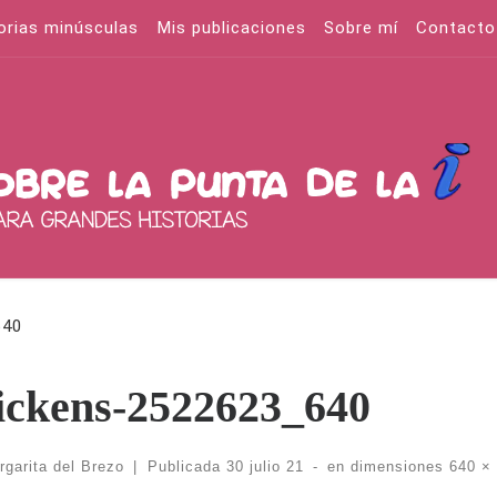
orias minúsculas
Mis publicaciones
Sobre mí
Contacto
640
ickens-2522623_640
rgarita del Brezo
|
Publicada
30 julio 21
-
en dimensiones
640 ×