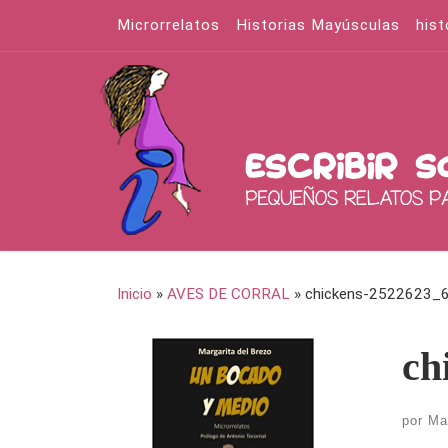
Microrrelatos
Historias Mayúsculas
hist
Saltar al contenido
Inicio
»
AVES DE CORRAL
»
chickens-2522623_
ch
por
Ma