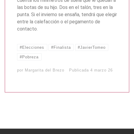
cuenta los milímetros de suela que le quedan a
las botas de su hijo. Dos en el talón, tres en la
punta. Si el invierno se ensaña, tendrá que elegir
entre la calefacción o el pegamento de
contacto.
#Elecciones
#Finalista
#JavierTomeo
#Pobreza
por
Margarita del Brezo
Publicada
4 marzo 26