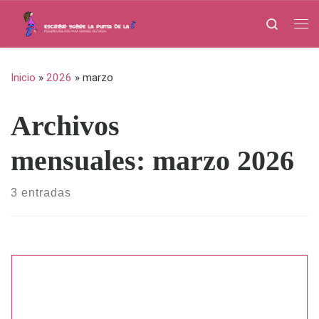
Saltar al contenido
Search
Me
Inicio
»
2026
»
marzo
Archivos
mensuales:
marzo 2026
3 entradas