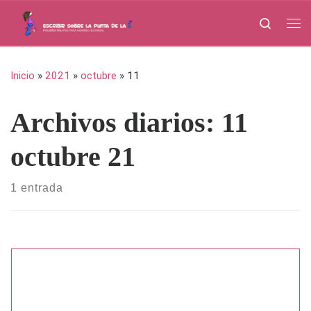
Saltar al contenido
Search
Me
Inicio
»
2021
»
octubre
»
11
Archivos diarios:
11
octubre 21
1 entrada