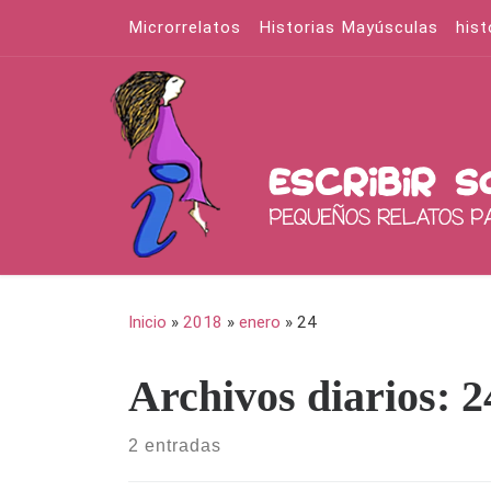
Microrrelatos
Historias Mayúsculas
hist
Saltar al contenido
Inicio
»
2018
»
enero
»
24
Archivos diarios:
2
2 entradas