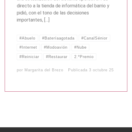
directo a la tienda de informática del barrio y
pidió, con el tono de las decisiones
importantes, […]
#Abuelo
#Bateríaagotada
#CanalSénior
#Internet
#Modoavión
#Nube
#Reiniciar
#Restaurar
2.ºPremio
por
Margarita del Brezo
Publicada
3 octubre 25