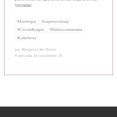
tostadas.
#Antología
#caperucitaroja
#CírculoBurgos
#Dañoscolaterales
#Loboferoz
por
Margarita del Brezo
Publicada
15 noviembre 25