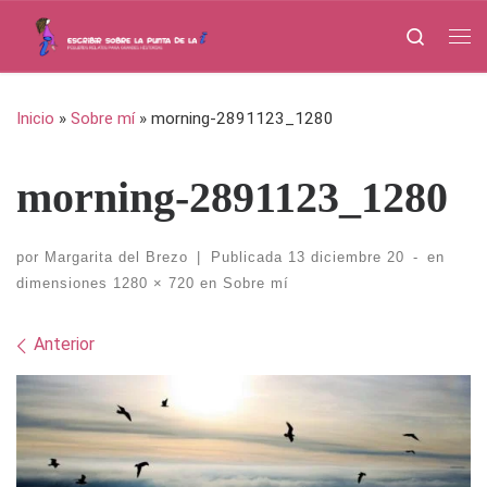
Saltar al contenido
Search
Me
Inicio
»
Sobre mí
»
morning-2891123_1280
morning-2891123_1280
por
Margarita del Brezo
|
Publicada
13 diciembre 20
-
en
dimensiones
1280 × 720
en
Sobre mí
Navegación de imágenes
Anterior