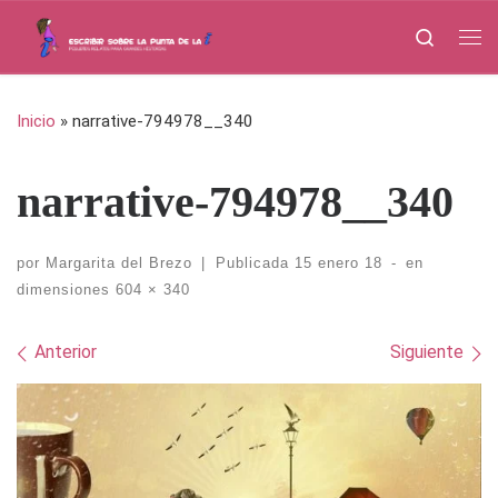
Saltar al contenido
Search
Me
Inicio
»
narrative-794978__340
narrative-794978__340
por
Margarita del Brezo
|
Publicada
15 enero 18
-
en
dimensiones
604 × 340
Navegación de imágenes
Anterior
Siguiente