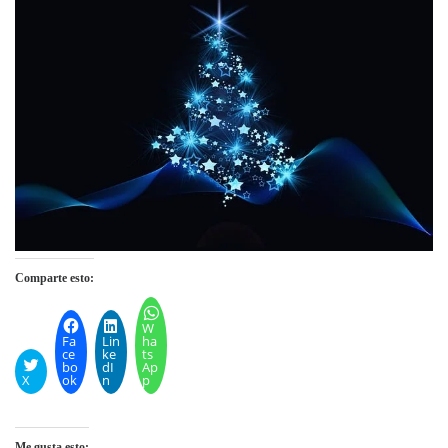
Comparte esto:
W
Fa
Lin
ha
ce
ke
ts
bo
dI
Ap
X
ok
n
p
Me gusta esto: