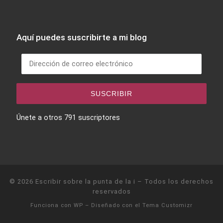
Aquí puedes suscribirte a mi blog
Dirección de correo electrónico
SUSCRIBIR
Únete a otros 791 suscriptores
© 2026
Escribir sobre la punta de la i
– Todos los derechos
reservados
Funciona con
WP
– Diseñado con el
Tema Customizr