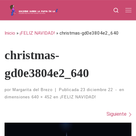
Saltar al contenido
Search
Me
Inicio
»
¡FELIZ NAVIDAD!
»
christmas-gd0e3804e2_640
christmas-
gd0e3804e2_640
por
Margarita del Brezo
|
Publicada
23 diciembre 22
-
en
dimensiones
640 × 452
en
¡FELIZ NAVIDAD!
Navegación de imágenes
Siguiente