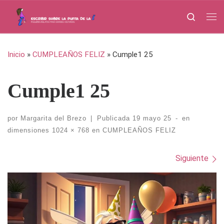
Saltar al contenido
Search
Me
Inicio
»
CUMPLEAÑOS FELIZ
»
Cumple1 25
Cumple1 25
por
Margarita del Brezo
|
Publicada
19 mayo 25
-
en
dimensiones
1024 × 768
en
CUMPLEAÑOS FELIZ
Navegación de imágenes
Siguiente