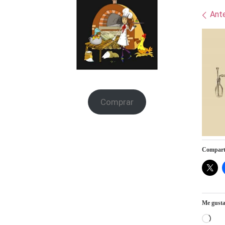
Na
Ante
Comprar
Comparte
Me gusta
Car