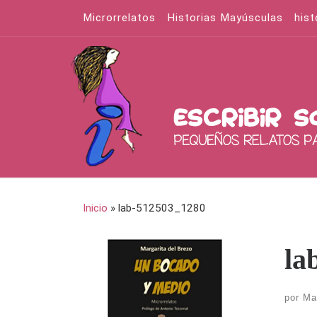
Microrrelatos
Historias Mayúsculas
hist
Saltar al contenido
Inicio
»
lab-512503_1280
la
por
Ma