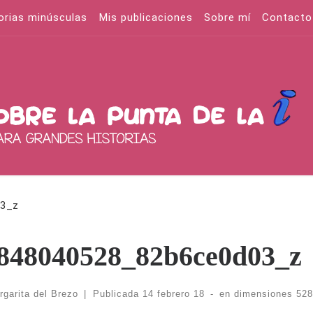
orias minúsculas
Mis publicaciones
Sobre mí
Contacto
3_z
848040528_82b6ce0d03_z
rgarita del Brezo
|
Publicada
14 febrero 18
-
en dimensiones
528