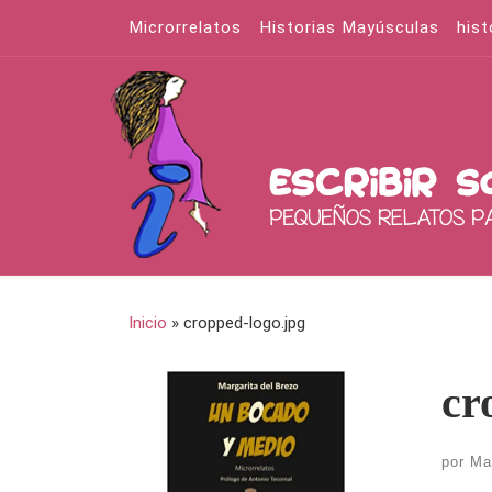
Microrrelatos
Historias Mayúsculas
hist
Saltar al contenido
Inicio
»
cropped-logo.jpg
cr
por
Ma