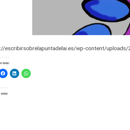
://escribirsobrelapuntadelai.es/wp-content/uploads
 esto:
 esto:
gando...