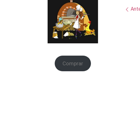
Na
Ante
Comprar