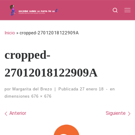
Saltar al contenido
Search
Me
Inicio
»
cropped-27012018122909A
cropped-
27012018122909A
por
Margarita del Brezo
|
Publicada
27 enero 18
-
en
dimensiones
676 × 676
Navegación de imágenes
Anterior
Siguiente