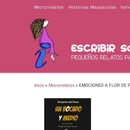
Microrrelatos
Historias Mayúsculas
hist
Saltar al contenido
Inicio
»
Microrrelatos
»
EMOCIONES A FLOR DE P