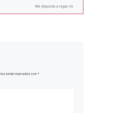
Me disponía a regar mi
árbol del paraíso con agua
recién exprimida de una
nube cuando los pájaros
dieron la voz de […]
rios están marcados con
*