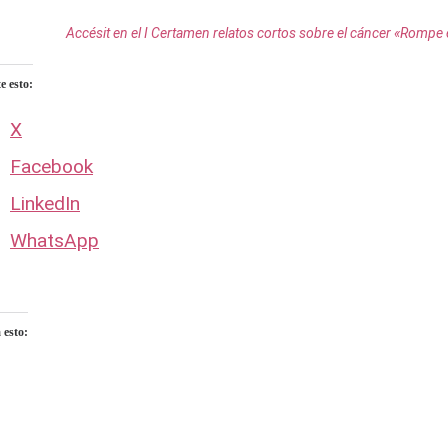
Accésit en el I Certamen relatos cortos sobre el cáncer «Rompe e
 esto:
X
Facebook
LinkedIn
WhatsApp
 esto:
ndo...