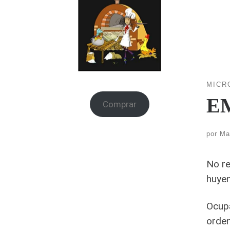
MICR
E
Comprar
por
Ma
No re
huyen
Ocupa
orde