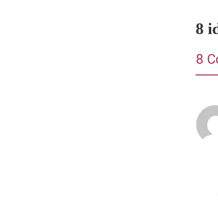
8 
8 C