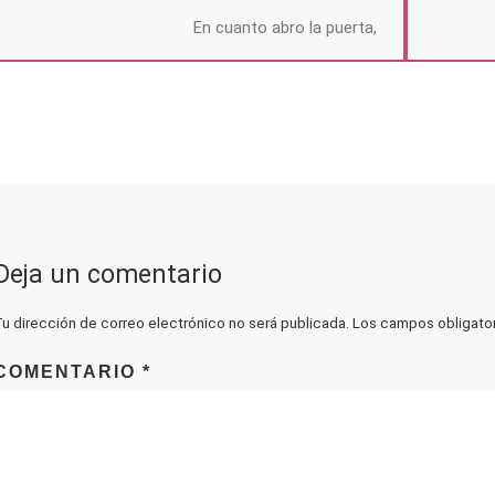
En cuanto abro la puerta,
sale disparado un conejo
blanco que se enreda
entre mis piernas y
desaparece calle abajo
gritando que […]
Deja un comentario
Tu dirección de correo electrónico no será publicada.
Los campos obligato
COMENTARIO
*