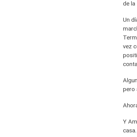
de la
Un dí
march
Termi
vez c
posit
conta
Algun
pero 
Ahora
Y Amo
casa.